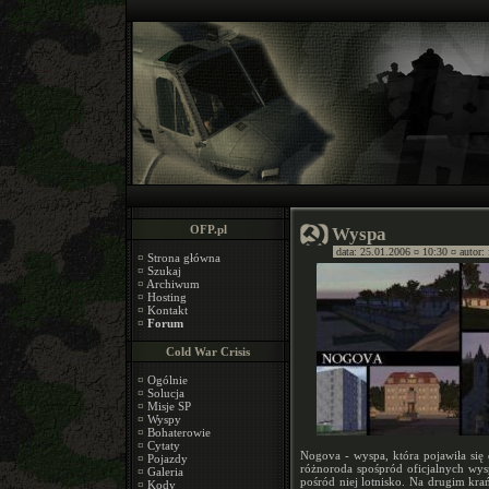
OFP.pl
Wyspa
data: 25.01.2006 ¤ 10:30 ¤ autor:
¤
Strona główna
¤
Szukaj
¤
Archiwum
¤
Hosting
¤
Kontakt
¤
Forum
Cold War Crisis
¤
Ogólnie
¤
Solucja
¤
Misje SP
¤
Wyspy
¤
Bohaterowie
¤
Cytaty
Nogova - wyspa, która pojawiła się 
¤
Pojazdy
różnoroda spośpród oficjalnych wys
¤
Galeria
pośród niej lotnisko. Na drugim kra
¤
Kody