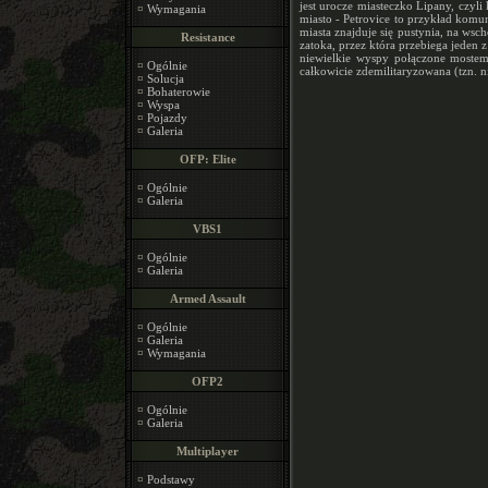
jest urocze miasteczko Lipany, czyli
¤
Wymagania
miasto - Petrovice to przykład komu
miasta znajduje się pustynia, na wsc
Resistance
zatoka, przez która przebiega jeden
niewielkie wyspy połączone mostem.
¤
Ogólnie
całkowicie zdemilitaryzowana (tzn. 
¤
Solucja
¤
Bohaterowie
¤
Wyspa
¤
Pojazdy
¤
Galeria
OFP: Elite
¤
Ogólnie
¤
Galeria
VBS1
¤
Ogólnie
¤
Galeria
Armed Assault
¤
Ogólnie
¤
Galeria
¤
Wymagania
OFP2
¤
Ogólnie
¤
Galeria
Multiplayer
¤
Podstawy