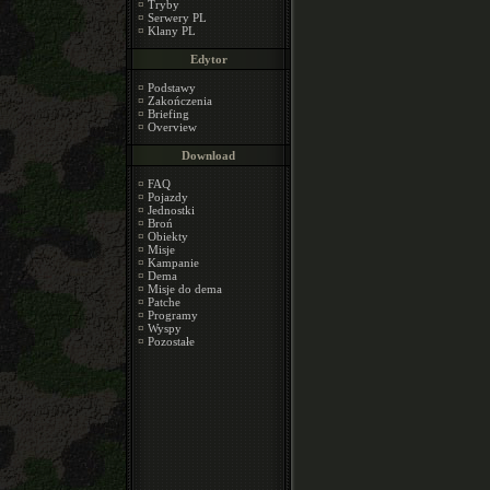
¤
Tryby
¤
Serwery PL
¤
Klany PL
Edytor
¤
Podstawy
¤
Zakończenia
¤
Briefing
¤
Overview
Download
¤
FAQ
¤
Pojazdy
¤
Jednostki
¤
Broń
¤
Obiekty
¤
Misje
¤
Kampanie
¤
Dema
¤
Misje do dema
¤
Patche
¤
Programy
¤
Wyspy
¤
Pozostałe