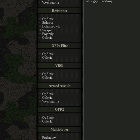
obie gry + addony.
¤
Wymagania
Resistance
¤
Ogólnie
¤
Solucja
¤
Bohaterowie
¤
Wyspa
¤
Pojazdy
¤
Galeria
OFP: Elite
¤
Ogólnie
¤
Galeria
VBS1
¤
Ogólnie
¤
Galeria
Armed Assault
¤
Ogólnie
¤
Galeria
¤
Wymagania
OFP2
¤
Ogólnie
¤
Galeria
Multiplayer
¤
Podstawy