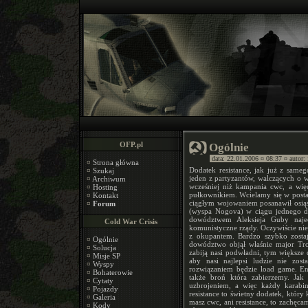
OFP.pl
Ogólnie
data: 22.01.2006 ¤ 08:37 ¤ autor:
¤
Strona główna
Dodatek resistance, jak już z same
¤
Szukaj
jeden z partyzantów, walczących o w
¤
Archiwum
wcześniej niż kampania cwc, a więc
¤
Hosting
pułkownikiem. Wcielamy się w postać
¤
Kontakt
ciągłym wojowaniem posanawił osiąść
¤
Forum
(wyspa Nogova) w ciągu jednego dn
dowództwem Aleksieja Guby naje
Cold War Crisis
komunistyczne rządy. Oczywiście nie
z okupantem. Bardzo szybko zosta
¤
Ogólnie
dowództwo objął właśnie major Tro
¤
Solucja
zabiją nasi podwładni, tym większe
¤
Misje SP
aby nasi najlepsi ludzie nie zosta
¤
Wyspy
rozwiązaniem będzie load game. Eng
¤
Bohaterowie
także broń która zabierzemy. Ja
¤
Cytaty
uzbrojeniem, a więc każdy karab
¤
Pojazdy
resistance to świetny dodatek, który 
¤
Galeria
masz cwc, ani resistance, to zachęc
¤
Kody