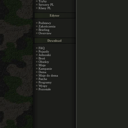
¤
Tryby
¤
Serwery PL
¤
Klany PL
Edytor
¤
Podstawy
¤
Zakończenia
¤
Briefing
¤
Overview
Download
¤
FAQ
¤
Pojazdy
¤
Jednostki
¤
Broń
¤
Obiekty
¤
Misje
¤
Kampanie
¤
Dema
¤
Misje do dema
¤
Patche
¤
Programy
¤
Wyspy
¤
Pozostałe